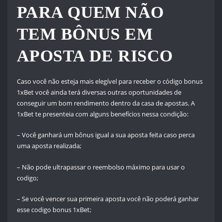
PARA QUEM NÃO
TEM BÔNUS EM
APOSTA DE RISCO
Caso você não esteja mais elegível para receber o código bonus
1xBet você ainda terá diversas outras oportunidades de
conseguir um bom rendimento dentro da casa de apostas. A
1xBet te presenteia com alguns benefícios nessa condição:
– Você ganhará um bônus igual a sua aposta feita caso perca
uma aposta realizada;
– Não pode ultrapassar o reembolso máximo para usar o
codigo;
– Se você vencer sua primeira aposta você não poderá ganhar
esse codigo bonus 1xBet;