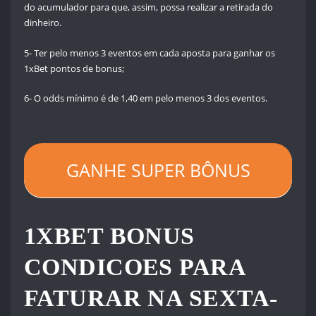
do acumulador para que, assim, possa realizar a retirada do
dinheiro.
5- Ter pelo menos 3 eventos em cada aposta para ganhar os
1xBet pontos de bonus;
6- O odds mínimo é de 1,40 em pelo menos 3 dos eventos.
GANHE SUPER BÔNUS
1XBET BONUS
CONDICOES PARA
FATURAR NA SEXTA-