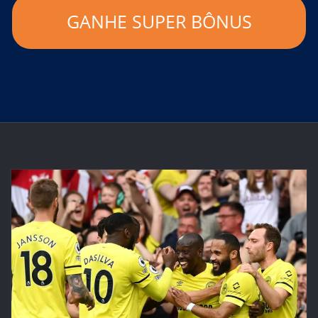
GANHE SUPER BÔNUS